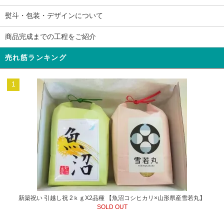
熨斗・包装・デザインについて
商品完成までの工程をご紹介
売れ筋ランキング
1
新築祝い 引越し祝 2ｋｇX2品種 【魚沼コシヒカリ×山形県産雪若丸】
SOLD OUT