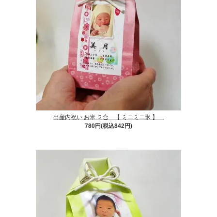
出産内祝い お米 ２合 【 ミニミニ米 】
780円(税込842円)