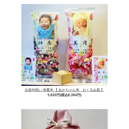
出産内祝い 体重米 【 あかちゃん米 おくるみ風 】
5,920円(税込6,394円)