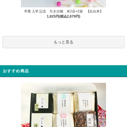
卒業 入学 記念 引き出物 米2合×2袋 【紅白米】
1,925円(税込2,079円)
もっと見る
おすすめ商品