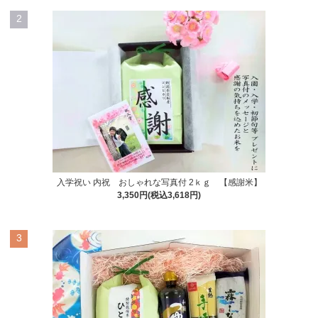
2
入学祝い 内祝 おしゃれな写真付 2ｋｇ 【感謝米】
3,350円(税込3,618円)
3