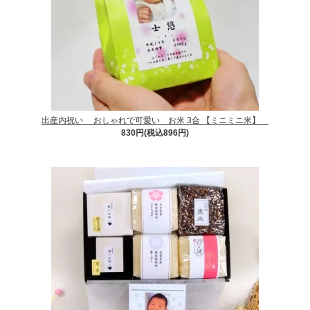
出産内祝い おしゃれで可愛い お米 3合 【ミニミニ米】
830円(税込896円)