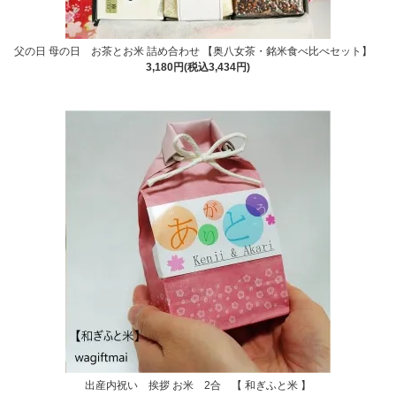
父の日 母の日 お茶とお米 詰め合わせ 【奥八女茶・銘米食べ比べセット】
3,180円(税込3,434円)
出産内祝い 挨拶 お米 2合 【 和ぎふと米 】