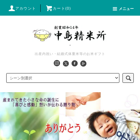
アカウント
カート(0)
メニュー
-
出産内祝い・結婚式体重米等のお米ギフト