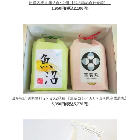
出産内祝 お米 3合×２個 【和の詰め合わせ箱】
1,950円(税込2,106円)
出産祝い 送料無料 2ｋｇX2品種 【魚沼コシヒカリ×山形県産雪若丸】
5,350円(税込5,778円)