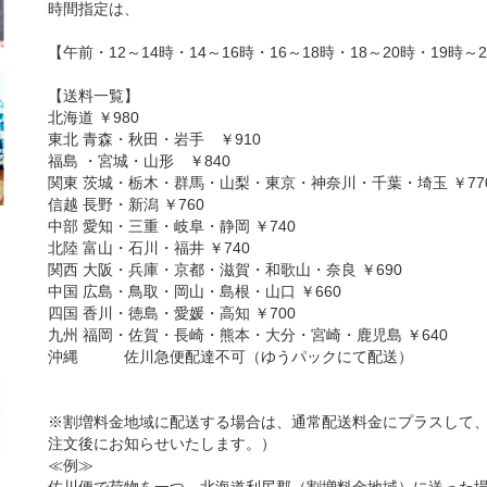
時間指定は、
【午前・12～14時・14～16時・16～18時・18～20時・19時
【送料一覧】
北海道 ￥980
東北 青森・秋田・岩手 ￥910
福島 ・宮城・山形 ￥840
関東 茨城・栃木・群馬・山梨・東京・神奈川・千葉・埼玉 ￥77
信越 長野・新潟 ￥760
中部 愛知・三重・岐阜・静岡 ￥740
北陸 富山・石川・福井 ￥740
関西 大阪・兵庫・京都・滋賀・和歌山・奈良 ￥690
中国 広島・鳥取・岡山・島根・山口 ￥660
四国 香川・徳島・愛媛・高知 ￥700
九州 福岡・佐賀・長崎・熊本・大分・宮崎・鹿児島 ￥640
沖縄 佐川急便配達不可（ゆうパックにて配送）
※割増料金地域に配送する場合は、通常配送料金にプラスして
注文後にお知らせいたします。）
≪例≫