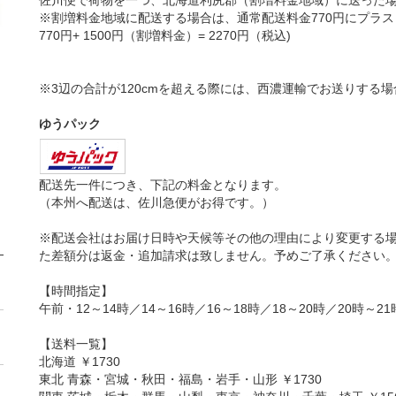
佐川便で荷物を一つ、北海道利尻郡（割増料金地域）に送った
※割増料金地域に配送する場合は、通常配送料金770円にプラ
770円+ 1500円（割増料金）= 2270円（税込)
※3辺の合計が120cmを超える際には、西濃運輸でお送りする
ゆうパック
配送先一件につき、下記の料金となります。
（本州へ配送は、佐川急便がお得です。）
※配送会社はお届け日時や天候等その他の理由により変更する
た差額分は返金・追加請求は致しません。予めご了承ください
【時間指定】
午前・12～14時／14～16時／16～18時／18～20時／20時～21
【送料一覧】
北海道 ￥1730
東北 青森・宮城・秋田・福島・岩手・山形 ￥1730