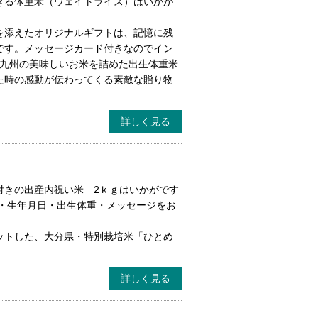
きる体重米（ウェイトライス）はいかが
を添えたオリジナルギフトは、記憶に残
です。メッセージカード付きなのでイン
♪九州の美味しいお米を詰めた出生体重米
た時の感動が伝わってくる素敵な贈り物
詳しく見る
付きの出産内祝い米 2ｋｇはいかがです
前・生年月日・出生体重・メッセージをお
ットした、大分県・特別栽培米「ひとめ
詳しく見る