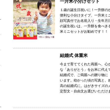
一升米小分けセット
１歳の誕生日祝いに！一升餅の
便利な小分けタイプ、一升米ミニ(
顔写真付でお名前入り・生年月
の誕生祝いは、一升餅を食べき
米ミニセットがお勧めです！！
結婚式 体重米
今まで育ててくれた両親へ、心
な「ありがとう」をお米に代え
結婚式で、ご両親への贈り物に
います。幼かった頃の写真と、
高の結婚式に。はがきサイズの
定型文・自由文お選びいただけ