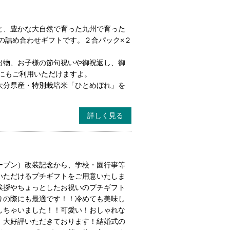
と、豊かな大自然で育った九州で育った
の詰め合わせギフトです。２合パック×２
出物、お子様の節句祝いや御祝返し、御
事にもご利用いただけますよ。
大分県産・特別栽培米「ひとめぼれ」を
詳しく見る
ープン）改装記念から、学校・園行事等
いただけるプチギフトをご用意いたしま
挨拶やちょっとしたお祝いのプチギフト
りの際にも最適です！！冷めても美味し
しちゃいました！！可愛い！おしゃれな
、大好評いただきております！結婚式の