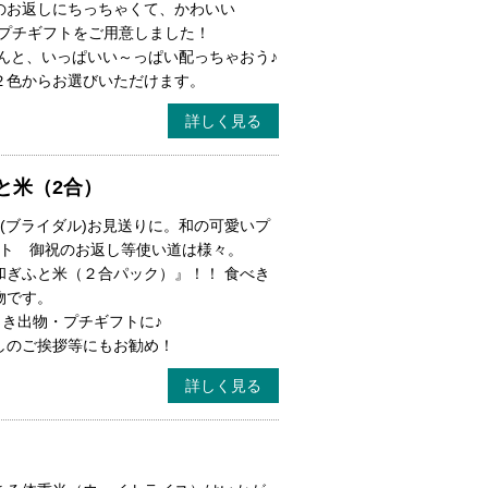
のお返しにちっちゃくて、かわいい
のプチギフトをご用意しました！
んと、いっぱいい～っぱい配っちゃおう♪
２色からお選びいただけます。
詳しく見る
と米（2合）
式(ブライダル)お見送りに。和の可愛いプ
ント 御祝のお返し等使い道は様々。
和ぎふと米（２合パック）』！！ 食べき
物です。
引き出物・プチギフトに♪
しのご挨拶等にもお勧め！
詳しく見る