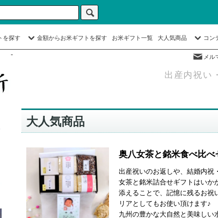
トを探す
金額からお米ギフトを探す
お米ギフト一覧
大人気商品
コン
-
メル
出産内祝い
大人気商品
奥八女茶と銘米食べ比べ
出産祝いのお返しや、結婚内祝
女茶と銘米詰合せギフトはいか
添えることで、記憶に残るお祝
リアとしてもお使い頂けます♪
九州の豊かな大自然と美味しい