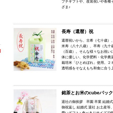
プチギフトや、改装祝いや各種
ざま♪
長寿（還暦）祝
還暦祝いから、古希（七十歳）
米寿（八十八歳）、卒寿（九十
】
（百歳）。そんな様々なお祝い
体に優しい、化学肥料・化学農
栽培米「ひとめぼれ」使用。２
透明感をそなえもち和食に合う
銘茶とお米のcubeパック
退社の御挨拶 卒園 卒業 結婚式
御祝返し 結婚式 退社 お土産
愛いギフト♪ 食べきりサイズで