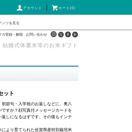
アカウント
カート(0)
テンツを見る
マガ登録・解除
お問い合わせ
・結婚式体重米等のお米ギフト
セット
・初節句・入学祝のお返しなどに、奥八
がですか？顔写真付メッセージカードを
い返しになるはずです。その後もインテ
水により育てられた佐賀県産特別栽培米