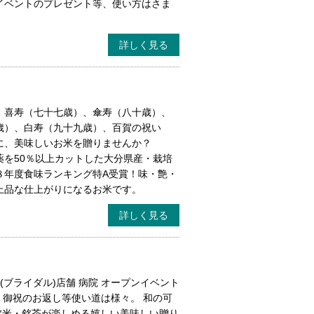
イベントのプレゼント等、使い方はさま
詳しく見る
、喜寿（七十七歳）、傘寿（八十歳）、
歳）、白寿（九十九歳）、百賀の祝い
に、美味しいお米を贈りませんか？
薬を50％以上カットした大分県産・栽培
８年度食味ランキング特A受賞！味・艶・
上品な仕上がりになるお米です。
詳しく見る
(ブライダル)店舗 病院 オープンイベント
等、御祝のお返し等使い道は様々。 和の可
銘米・銘茶が楽しめる嬉しい美味しい贈り