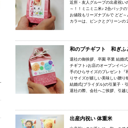
近所・友人グループの出産祝い
～！！ミニミニ米♪ 2合パック
お値段もリーズナブルで どど～
カラーは、ピンクとグリーンの
和のプチギフト 和ぎふ
退社の御挨拶、卒園 卒業 結婚
チギフト♪お店のオープンイベ
手のひらサイズのプレゼント『
りサイズが嬉しい美味しい贈り
結婚式(ブライダル)の引菓子・
退社の際、会社へご挨拶、引越
出産内祝い 体重米