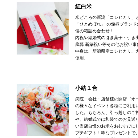
紅白米
米どころの新潟「コシヒカリ」
「ひとめぼれ」 の銘柄ブランド
個の箱詰め合わせ！
」
内祝や結婚式の引き菓子・引き
歳暮 新築祝い等その他お祝い
中身は、新潟県産コシヒカリ、
使用。
小結１合
病院・会社・店舗様の開店（オ
の様々なイベント各種にご利用
した。もちろん、引っ越しのご
や、結婚式では和装でのお見送
い当店自慢のお米をおむすびに
プチギフト！粋なプレゼントで