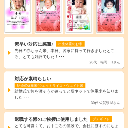
素早い対応に感謝♪
出生体重のお米
先日の赤ちゃん米、本日、各家に持って行きましたとこ
ろ、とても好評でした！･･･
20代 福岡 Hさん
対応が素晴らしい
結婚式体重米(ウエイトライス・ウエイト米
結婚式で何を渡そうか迷ってと所ネットで体重米を知りま
した ･･･
30代 佐賀県 Mさん
退職する際のご挨拶に使用しました
プチギフト
とても可愛くて、お手ごろの値段で、会社に渡すのにちょ