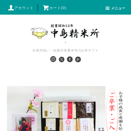
アカウント
カート(0)
メニュー
-
出産内祝い・結婚式体重米等のお米ギフト