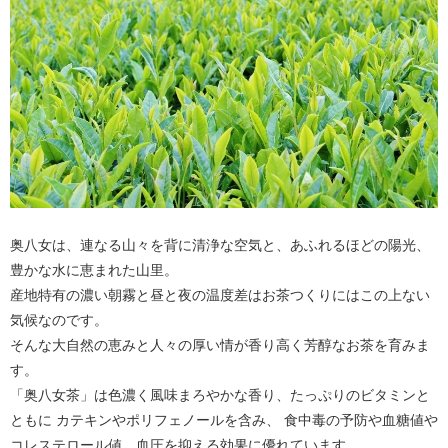
奥八女は、連なる山々を背に清浄な空気と、あふれるほどの陽光、
豊かな水に恵まれた山里。
産地特有の濃い朝霧と昼と夜の温度差はお茶つくりにはこの上ない
気候なのです。
そんな大自然の恵みと人々の厚い情が香り高く芳醇なお茶を育みま
す。
「奥八女茶」は色濃く風味まろやかな香り、たっぷりのビタミンと
ともに カテキンやポリフェノールを含み、 食中毒の予防や血糖値や
コレステロール値、血圧を抑える効果に優れています。