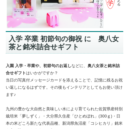
入学 卒業 初節句の御祝 に 奥八女
茶と銘米詰合せギフト
入園 入学・卒業や、初節句のお返し
などに、
奥八女茶と銘米詰
合せギフト
はいかがですか？
当日の写真付メッセージカードを添えることで、記憶に残るお祝
い返しになるはずです。その後もインテリアとしてもお使い頂け
ます♪
九州の豊かな大自然と美味しい水により育てられた佐賀県産特別
栽培米「夢しずく」・大分県久住産「ひとめぼれ」(300ｇ)・日
本の米どころ新たな代表品種、新潟県魚沼産「コシヒカリ」銘米