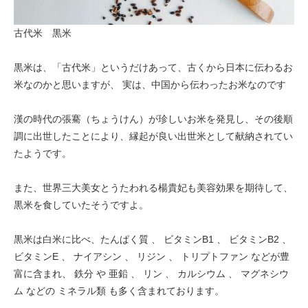
古代米 黒米
黒米は、「古代米」というだけあって、古くから日本に伝わるお
米なのかと思いますが、 実は、中国から伝わったお米なのです
漢の時代の張騫（ちょうけん）が珍しいお米を発見し、その後順
調に出世したことにより、縁起が良い出世米として献納されてい
たようです。
また、世界三大美女とうたわれる楊貴妃も美容効果を期待して、
黒米を食していたそうですよ。
黒米は白米に比べ、たんぱく質 、 ビタミンB1 、 ビタミンB2 、
ビタミンE 、 ナイアシン 、 リジン 、 トリプトファン などが豊
富に含まれ、 鉄分 や 亜鉛 、 リン 、 カルシウム 、 マグネシウ
ム などの ミネラル類 も多く含まれております。