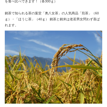
を食べ比べできます！（各300ｇ）
銘茶で知られる茶の葉堂「奥八女茶」の人気商品「煎茶」（60
ｇ）・「ほうじ茶」（40ｇ） 銘茶と銘米は老若男女問わず喜ば
れます。