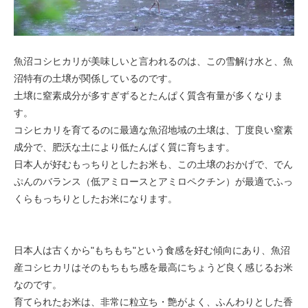
魚沼コシヒカリが美味しいと言われるのは、この雪解け水と、魚
沼特有の土壌が関係しているのです。
土壌に窒素成分が多すぎずるとたんぱく質含有量が多くなりま
す。
コシヒカリを育てるのに最適な魚沼地域の土壌は、丁度良い窒素
成分で、肥沃な土により低たんぱく質に育ちます。
日本人が好むもっちりとしたお米も、この土壌のおかげで、でん
ぷんのバランス（低アミロースとアミロペクチン）が最適でふっ
くらもっちりとしたお米になります。
日本人は古くから"もちもち"という食感を好む傾向にあり、魚沼
産コシヒカリはそのもちもち感を最高にちょうど良く感じるお米
なのです。
育てられたお米は、非常に粒立ち・艶がよく、ふんわりとした香