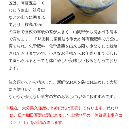
区は、阿蘇五岳・く
じゅう連山・祖母山
などの山々に囲まれ
ており、標高700ｍ
の高原で昼夜の寒暖の差が大きく、山間部から湧き出る清水
で育ちます。 ＥM肥料に菜種油や米ぬか等有機肥料で丹念に
育てられ、化学肥料・化学農薬を出来る限り少なくして栽培
されておりますので、小さなお子様からお年寄りまで安心し
て食べられるとっても体に優しい美味しいお米となっており
ます。
注文頂いてから精米した、新鮮なお米を袋にお詰めして大切
にお贈りいたします
なかなか会えない遠方の方のお返しには特におすすめです。
※現在、大分県久住産ひとめぼれは完売しております。代わり
に、日本棚田百選に選ばれました上場地区の「佐賀県上場産コ
シヒカリ」をお詰め致します。