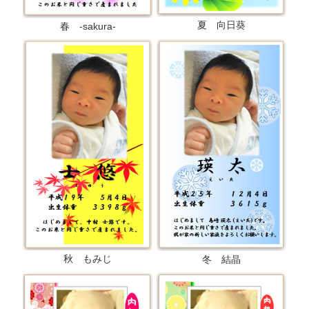
夏 向日葵
春 -sakura-
秋 もみじ
冬 結晶