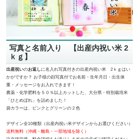
写真と名前入り 【出産内祝い米 2
ｋｇ】
出産祝い
の
お返し
に名入れ写真付きの出産内祝い米 2ｋｇはい
かがですか？ お子様の顔写真付でお名前・生年月日・出生体
重・メッセージをお入れできます！
農薬・化学肥料を５０％以上カットした、大分県・特別栽培米
「ひとめぼれ」を詰めました！
袋カラーは、ピンクとグリーンの２色
デザイン全10種類（出産内祝い米デザインからお選びください）
送料無料（沖縄・離島・一部地域を除く）
注文確定後、料金詳細をお送りしますので必ずご確認ください。